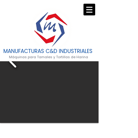
MANUFACTURAS C&D INDUSTRIALES
Máquinas para Tamales y Tortillas de Harina